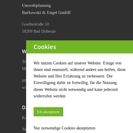
Umweltplanung
Barkowski & Engel GmbH
Goethestraße 10
18209 Bad Doberan
Cookies
Wir sind für Sie da.
Telefon: 038203 429 242
Wir nutzen Cookies auf unserer Website. Einige von
Mobil: 01577 9505906
ihnen sind essenziell, während andere uns helfen, diese
Website und Ihre Erfahrung zu verbessern. Die
info@umweltplanung-bue.de
Einwilligung dafür ist freiwillig, für die Nutzung
www.umweltplanung-bue.de
dieser Website nicht notwendig und kann jederzeit
widerrufen werden.
Das leisten wir.
Ich akzeptiere
Kartierungen
Nur notwendige Cookies akzeptieren
Akustisches Höhenmonitoring im Gondelbereich